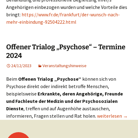
Angehörigen einbezogen wurden und welche Vorteile dies
bringt:
https://www.fr.de/frankfurt/der-wunsch-nach-
mehr-einbindung-92504222.html
Offener Trialog „Psychose“ – Termine
2024
24/12/2023
Veranstaltungshinweise
Beim
Offenen Trialog „Psychose“
können sich von
Psychose direkt oder indirekt betroffe Menschen,
beispielsweise
Erkrankte, deren Angehörige, Freunde
und Fachleute der Medizin und der Psychosozialen
Dienste
, treffen und auf Augenhöhe austauschen,
Offener Trialog „P
informieren, Fragen stellen und Rat holen.
weiterlesen
→
Beitragsnavigation