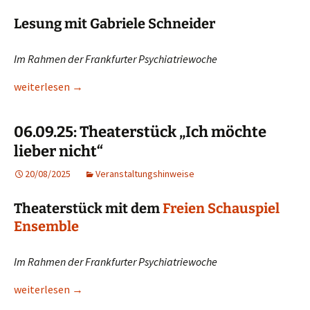
Lesung mit Gabriele Schneider
Im Rahmen der Frankfurter Psychiatriewoche
10.09.25: Lesung „Tiger im Käfig. Was hat mich bloß so ruiniert
weiterlesen
→
06.09.25: Theaterstück „Ich möchte
lieber nicht“
20/08/2025
Veranstaltungshinweise
Theaterstück mit dem
Freien Schauspiel
Ensemble
Im Rahmen der Frankfurter Psychiatriewoche
06.09.25: Theaterstück „Ich möchte lieber nicht“
weiterlesen
→