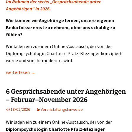
Im Rahmen der sechs „Gesprächsabende unter
Angehörigen“ in 2026.
Wie können wir Angehörige lernen, unsere eigenen
Bedürfnisse ernst zu nehmen, ohne uns schuldig zu
fühlen?
Wir laden ein zu einem Online-Austausch, der von der
Diplompsychologin Charlotte Pfalz-Blezinger konzipiert
wurde und von ihr moderiert wird.
02.02.26: Gesprächsabende unter Angehörigen: „Umgang mit S
weiterlesen
→
6 Gesprächsabende unter Angehörigen
– Februar–November 2026
18/01/2026
Veranstaltungshinweise
Wir laden ein zu einem Online-Austausch, der von der
Diplompsychologin Charlotte Pfalz-Blezinger