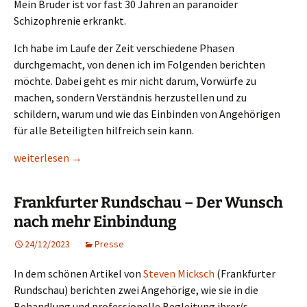
Mein Bruder ist vor fast 30 Jahren an paranoider
Schizophrenie erkrankt.
Ich habe im Laufe der Zeit verschiedene Phasen
durchgemacht, von denen ich im Folgenden berichten
möchte. Dabei geht es mir nicht darum, Vorwürfe zu
machen, sondern Verständnis herzustellen und zu
schildern, warum und wie das Einbinden von Angehörigen
für alle Beteiligten hilfreich sein kann.
„Warum und wie das Einbinden von Angehörigen für alle Beteili
weiterlesen
→
Frankfurter Rundschau – Der Wunsch
nach mehr Einbindung
24/12/2023
Presse
In dem schönen Artikel von
Steven Micksch
(Frankfurter
Rundschau) berichten zwei Angehörige, wie sie in die
Behandlung und professionelle Begleitung ihrer/s