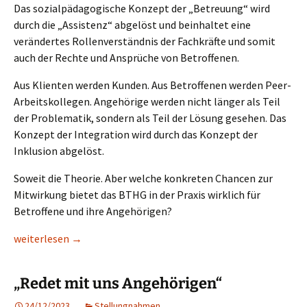
Das sozialpädagogische Konzept der „Betreuung“ wird
durch die „Assistenz“ abgelöst und beinhaltet eine
verändertes Rollenverständnis der Fachkräfte und somit
auch der Rechte und Ansprüche von Betroffenen.
Aus Klienten werden Kunden. Aus Betroffenen werden Peer-
Arbeitskollegen. Angehörige werden nicht länger als Teil
der Problematik, sondern als Teil der Lösung gesehen. Das
Konzept der Integration wird durch das Konzept der
Inklusion abgelöst.
Soweit die Theorie. Aber welche konkreten Chancen zur
Mitwirkung bietet das BTHG in der Praxis wirklich für
Betroffene und ihre Angehörigen?
01.11.2024: Das Bundesteilhabegesetz – neue Chancen und Rech
weiterlesen
→
„Redet mit uns Angehörigen“
24/12/2023
Stellungnahmen