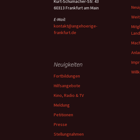
Kurt-Schumacher-Str. 43
Neui
60313 Frankfurt am Main
Weit
E-Mail:
kontakt@angehoerige-
Mitg
frankfurt.de
Lan
Mach
Anla
Imp
Neuigkeiten
Will
Fortbildungen
Hilfsangebote
Kino, Radio & TV
Meldung
Petitionen
Presse
Stellungnahmen