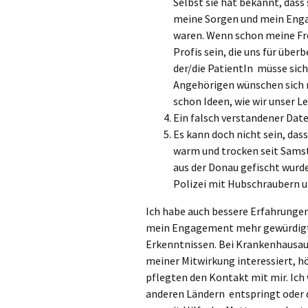
Selbst sie hat bekannt, dass 
meine Sorgen und mein Enga
waren. Wenn schon meine Fre
Profis sein, die uns für übe
der/die PatientIn müsse sic
Angehörigen wünschen sich n
schon Ideen, wie wir unser 
Ein falsch verstandener Dat
Es kann doch nicht sein, das
warm und trocken seit Samst
aus der Donau gefischt wurde
Polizei mit Hubschraubern u
Ich habe auch bessere Erfahrungen
mein Engagement mehr gewürdigt.
Erkenntnissen. Bei Krankenhausau
meiner Mitwirkung interessiert, h
pflegten den Kontakt mit mir. Ich 
anderen Ländern entspringt oder d