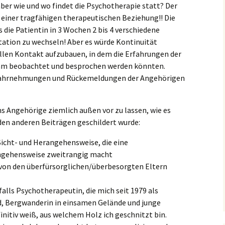
ber wie und wo findet die Psychotherapie statt? Der
u einer tragfähigen therapeutischen Beziehung!! Die
s die Patientin in 3 Wochen 2 bis 4 verschiedene
Station zu wechseln! Aber es würde Kontinuität
llen Kontakt aufzubauen, in dem die Erfahrungen der
am beobachtet und besprochen werden könnten.
e Wahrnehmungen und Rückemeldungen der Angehörigen
uns Angehörige ziemlich außen vor zu lassen, wie es
den anderen Beiträgen geschildert wurde:
icht- und Herangehensweise, die eine
ngehensweise zweitrangig macht
von den überfürsorglichen/überbesorgten Eltern
falls Psychotherapeutin, die mich seit 1979 als
 Bergwanderin in einsamen Gelände und junge
finitiv weiß, aus welchem Holz ich geschnitzt bin.