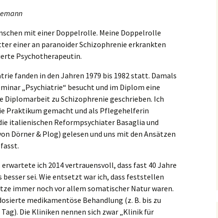
idemann
enschen mit einer Doppelrolle. Meine Doppelrolle
tter einer an paranoider Schizophrenie erkrankten
bierte Psychotherapeutin.
trie fanden in den Jahren 1979 bis 1982 statt. Damals
eminar „Psychiatrie“ besucht und im Diplom eine
 Diplomarbeit zu Schizophrenie geschrieben. Ich
trie Praktikum gemacht und als Pflegehelferin
die italienischen Reformpsychiater Basaglia und
 (von Dörner & Plog) gelesen und uns mit den Ansätzen
fasst.
erwartete ich 2014 vertrauensvoll, dass fast 40 Jahre
besser sei. Wie entsetzt war ich, dass feststellen
tze immer noch vor allem somatischer Natur waren.
dosierte medikamentöse Behandlung (z. B. bis zu
ag). Die Kliniken nennen sich zwar „Klinik für