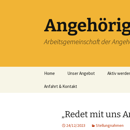
Zum
Inhalt
springen
Angehörig
Arbeitsgemeinschaft der Angeh
Home
Unser Angebot
Aktiv werde
Anfahrt & Kontakt
Machen Sie 
Impressum
Mitgliedscha
Landesverb
„Redet mit uns 
24/12/2023
Stellungnahmen