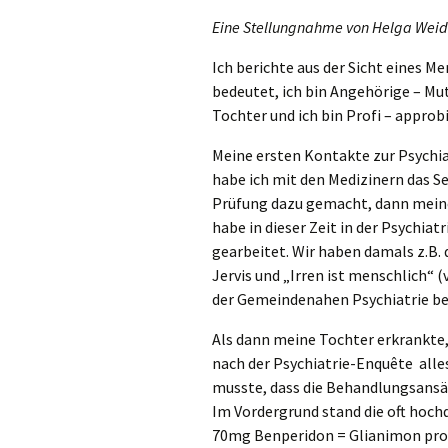
Eine Stellungnahme von Helga We
Ich berichte aus der Sicht eines M
bedeutet, ich bin Angehörige – Mu
Tochter und ich bin Profi – appro
Meine ersten Kontakte zur Psychia
habe ich mit den Medizinern das S
Prüfung dazu gemacht, dann meine
habe in dieser Zeit in der Psychia
gearbeitet. Wir haben damals z.B. 
Jervis und „Irren ist menschlich“
der Gemeindenahen Psychiatrie be
Als dann meine Tochter erkrankte, 
nach der Psychiatrie-Enquête alles 
musste, dass die Behandlungsansä
Im Vordergrund stand die oft hoch
70mg Benperidon = Glianimon pro T