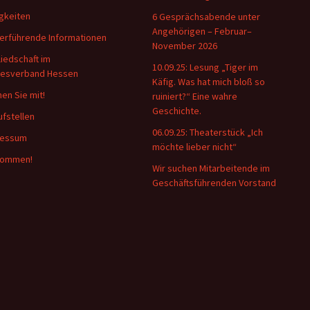
gkeiten
6 Gesprächsabende unter
Angehörigen – Februar–
erführende Informationen
November 2026
liedschaft im
10.09.25: Lesung „Tiger im
desverband Hessen
Käfig. Was hat mich bloß so
en Sie mit!
ruiniert?“ Eine wahre
Geschichte.
ufstellen
06.09.25: Theaterstück „Ich
ressum
möchte lieber nicht“
kommen!
Wir suchen Mitarbeitende im
Geschäftsführenden Vorstand