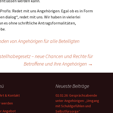
 entlassen werden kann.
 Profis: Redet mit uns Angehörigen. Egal ob es in Form
pen dialog“, redet mit uns. Wir haben in vielerlei
un es ohne schriftliche Antragsformalitäten,
ebe.
en von Angehörigen für alle Beteiligten
steilhabegesetz – neue Chancen und Rechte für
Betroffene und ihre Angehörigen
→
nü
Neueste Beiträge
hrt & Kontakt
02.02.26: Gesprächsabende
unter Angehörigen: „Umgang
v werden
mit Schuldgefühlen und
r Angebot
Selbstfürsorge“