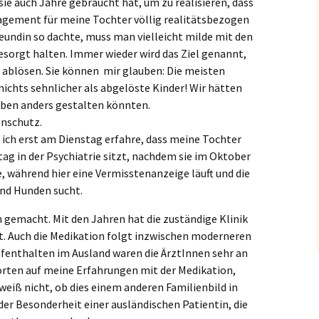
sie auch Jahre gebraucht hat, um zu realisieren, dass
gement für meine Tochter völlig realitätsbezogen
undin so dachte, muss man vielleicht milde mit den
rbesorgt halten. Immer wieder wird das Ziel genannt,
h ablösen. Sie können mir glauben: Die meisten
ichts sehnlicher als abgelöste Kinder! Wir hätten
Leben anders gestalten könnten.
enschutz.
s ich erst am Dienstag erfahre, dass meine Tochter
ag in der Psychiatrie sitzt, nachdem sie im Oktober
, während hier eine Vermisstenanzeige läuft und die
nd Hunden sucht.
 gemacht. Mit den Jahren hat die zuständige Klinik
 Auch die Medikation folgt inzwischen moderneren
fenthalten im Ausland waren die ÄrztInnen sehr an
örten auf meine Erfahrungen mit der Medikation,
weiß nicht, ob dies einem anderen Familienbild in
er Besonderheit einer ausländischen Patientin, die