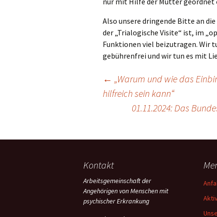
nur mit Hilfe der Mutter geordnet
Also unsere dringende Bitte an die
der „Trialogische Visite“ ist, im „o
Funktionen viel beizutragen. Wir t
gebührenfrei und wir tun es mit Li
Beitragsnavigation
←
„Warum und wie das Einbind
hilfreich sein kann“
01.11.2024: Das Bunde
Kontakt
Me
Arbeitsgemeinschaft der
Anfa
Angehörigen von Menschen mit
Akti
psychischer Erkrankung
Unse