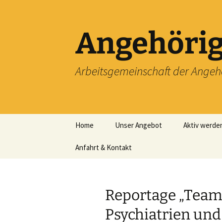
Zum
Inhalt
springen
Angehörig
Arbeitsgemeinschaft der Angeh
Home
Unser Angebot
Aktiv werde
Anfahrt & Kontakt
Machen Sie 
Impressum
Mitgliedscha
Landesverb
Reportage „Team 
Psychiatrien und