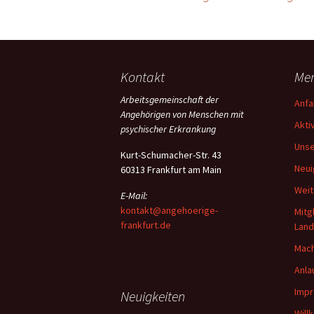
Kontakt
Me
Arbeitsgemeinschaft der
Anfa
Angehörigen von Menschen mit
Akti
psychischer Erkrankung
Unse
Kurt-Schumacher-Str. 43
Neui
60313 Frankfurt am Main
Weit
E-Mail:
kontakt@angehoerige-
Mitg
frankfurt.de
Lan
Mach
Anla
Imp
Neuigkeiten
Will