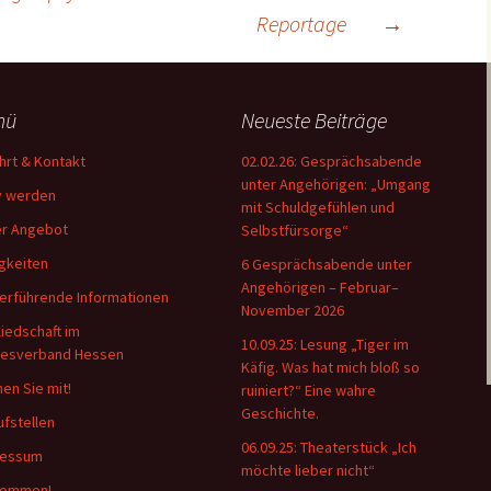
Reportage
→
nü
Neueste Beiträge
hrt & Kontakt
02.02.26: Gesprächsabende
unter Angehörigen: „Umgang
v werden
mit Schuldgefühlen und
r Angebot
Selbstfürsorge“
gkeiten
6 Gesprächsabende unter
Angehörigen – Februar–
erführende Informationen
November 2026
liedschaft im
10.09.25: Lesung „Tiger im
desverband Hessen
Käfig. Was hat mich bloß so
en Sie mit!
ruiniert?“ Eine wahre
Geschichte.
ufstellen
06.09.25: Theaterstück „Ich
ressum
möchte lieber nicht“
kommen!