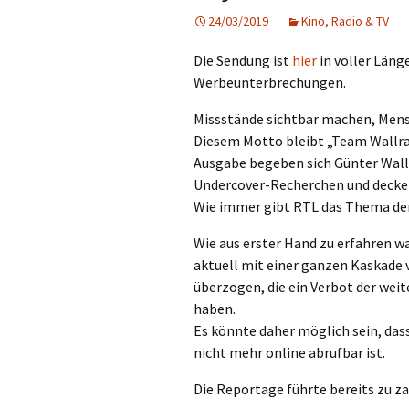
24/03/2019
Kino, Radio & TV
Die Sendung ist
hier
in voller Läng
Werbeunterbrechungen.
Missstände sichtbar machen, Men
Diesem Motto bleibt „Team Wallraf
Ausgabe begeben sich Günter Wall
Undercover-Recherchen und decken
Wie immer gibt RTL das Thema der
Wie aus erster Hand zu erfahren w
aktuell mit einer ganzen Kaskade v
überzogen, die ein Verbot der we
haben.
Es könnte daher möglich sein, das
nicht mehr online abrufbar ist.
Die Reportage führte bereits zu z