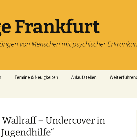
e Frankfurt
örigen von Menschen mit psychischer Erkranku
n
Termine & Neuigkeiten
Anlaufstellen
Weiterführen
mit!
ft im
and Hessen
Wallraff – Undercover in
 Jugendhilfe“