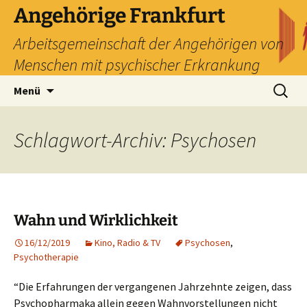
Zum
Angehörige Frankfurt
Inhalt
Arbeitsgemeinschaft der Angehörigen von
springen
Menschen mit psychischer Erkrankung
Suchen
Menü
nach:
Schlagwort-Archiv: Psychosen
Wahn und Wirklichkeit
16/12/2019
Kino, Radio & TV
Psychosen
,
Psychotherapie
“Die Erfahrungen der vergangenen Jahrzehnte zeigen, dass
Psychopharmaka allein gegen Wahnvorstellungen nicht