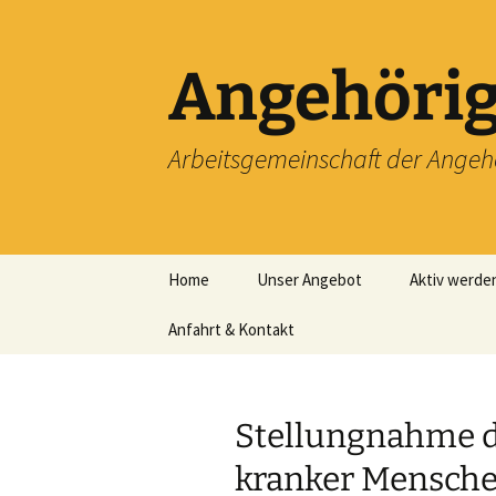
Zum
Inhalt
springen
Angehörig
Arbeitsgemeinschaft der Angeh
Home
Unser Angebot
Aktiv werde
Anfahrt & Kontakt
Machen Sie 
Impressum
Mitgliedscha
Landesverb
Stellungnahme d
kranker Mensche