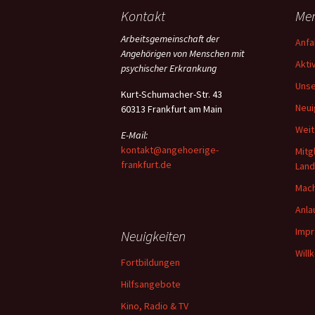
Kontakt
Me
Arbeitsgemeinschaft der
Anfa
Angehörigen von Menschen mit
Akti
psychischer Erkrankung
Unse
Kurt-Schumacher-Str. 43
Neui
60313 Frankfurt am Main
Weit
E-Mail:
kontakt@angehoerige-
Mitg
frankfurt.de
Lan
Mach
Anla
Imp
Neuigkeiten
Will
Fortbildungen
Hilfsangebote
Kino, Radio & TV