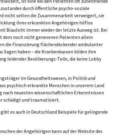
wickelt, ist eine bei den Patienten oft zunehmende
zustandes durch öffentliche psycho-soziale
d nicht selten die Zusammenarbeit verweigert, sie
icklung ihres erkrankten Angehörigen hilflos
it Blaulicht immer wieder der letzte Ausweg ist. Bei
it dem noch nicht genesenen Patienten allein
rn die Finanzierung flächendeckender ambulanter
as Sagen haben – die Krankenkassen bilden ihre
ng leidender Bevölkerungs-Teile, die keine Lobby
ungsträger im Gesundheitswesen, in Politik und
dass psychisch erkrankte Menschen in unserem Land
 nach neuesten wissenschaftlichen Erkenntnissen
 schädigt und traumatisiert.
gibt es auch in Deutschland Beispiele für gelingende
ünschen der Angehörigen kann auf der Website des