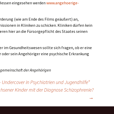
Hessen eingesehen werden
www.angehoerige-
orderung (wie am Ende des Films geäußert) an,
ionen in Kliniken zu schicken. Kliniken dürfen kein
ieren hier an die Fürsorgepflicht des Staates seinen
r im Gesundheitswesen sollte sich fragen, ob er eine
 oder sein Angehöriger eine psychische Erkrankung
sgemeinschaft der Angehörigen
 Undercover in Psychiatrien und Jugendhilfe“
chsener Kinder mit der Diagnose Schizophrenie?
→