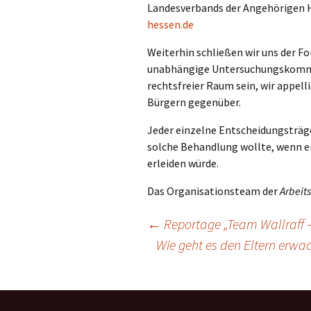
Landesverbands der Angehörigen 
hessen.de
Weiterhin schließen wir uns der F
unabhängige Untersuchungskommiss
rechtsfreier Raum sein, wir appell
Bürgern gegenüber.
Jeder einzelne Entscheidungsträge
solche Behandlung wollte, wenn er
erleiden würde.
Das Organisationsteam der
Arbeit
Beitragsnavigation
←
Reportage „Team Wallraff –
Wie geht es den Eltern erwa