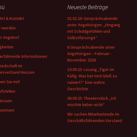
nü
Neueste Beiträge
hrt & Kontakt
02.02.26: Gesprächsabende
unter Angehörigen: „Umgang
v werden
mit Schuldgefühlen und
r Angebot
Selbstfürsorge“
gkeiten
6 Gesprächsabende unter
Angehörigen – Februar–
erführende Informationen
November 2026
liedschaft im
10.09.25: Lesung „Tiger im
desverband Hessen
Käfig. Was hat mich bloß so
en Sie mit!
ruiniert?“ Eine wahre
Geschichte.
ufstellen
06.09.25: Theaterstück „Ich
ressum
möchte lieber nicht“
kommen!
Wir suchen Mitarbeitende im
Geschäftsführenden Vorstand